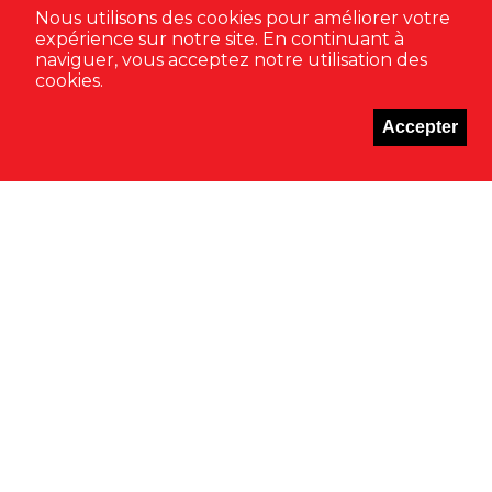
geschlossen sein kann.
Nous utilisons des cookies pour améliorer votre
expérience sur notre site. En continuant à
naviguer, vous acceptez notre utilisation des
cookies.
Accepter
CONTACT
espace.culturel@cafe-du-soleil.ch
Centre culturel: +41 (0) 32 951 16 84 / Hôtel-restaurant:
+41 (0) 32 951 16 88
Lettre d'information
Imaginé & conçu par
Giorgianni & Moeschler