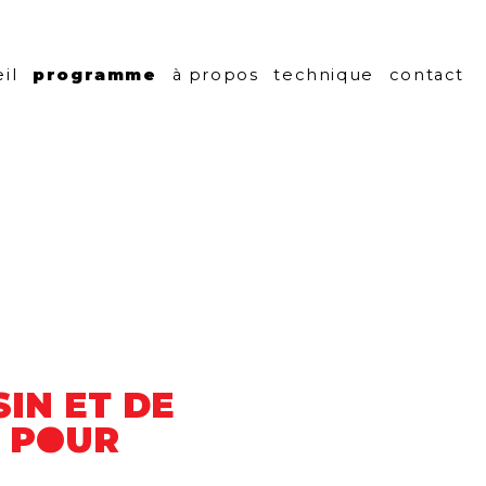
centre culturel
il
programme
à propos
technique
contact
SIN ET DE
S POUR