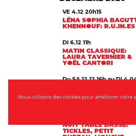
VE 4.12 20h15
LÉNA SOPHIA BAGUTT
KHENNOUF: R.U.IN.ES
DI 6.12 11h
MATIN CLASSIQUE:
LAURA TAVERNIER &
YOËL CANTORI
Du SA 12.12 16h au DI 4.0
18h
EXPOSITION: ART
Nous utilisons des cookies pour améliorer votre e
INCOGNITO
VE 18.12 20h
NUIT TABLE BASSE:
TICKLES, PETIT