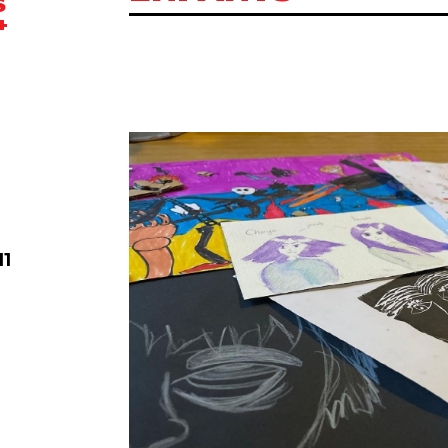
S
+
11